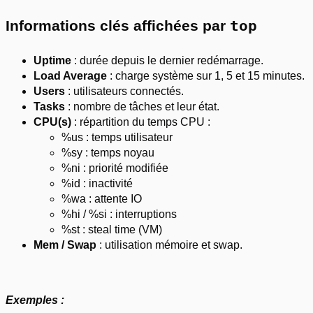
Informations clés affichées par
top
Uptime
: durée depuis le dernier redémarrage.
Load Average
: charge système sur 1, 5 et 15 minutes.
Users
: utilisateurs connectés.
Tasks
: nombre de tâches et leur état.
CPU(s)
: répartition du temps CPU :
%us : temps utilisateur
%sy : temps noyau
%ni : priorité modifiée
%id : inactivité
%wa : attente IO
%hi / %si : interruptions
%st : steal time (VM)
Mem / Swap
: utilisation mémoire et swap.
Exemples :