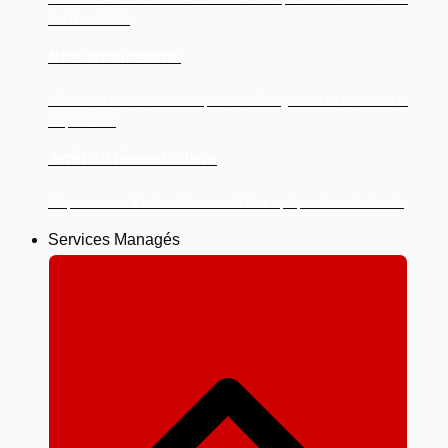
Solutions XPR.
Nos certifications
Découvrez nos certifications pour un hébergement de confiance et
responsable
Arrêt du réseau cuivre
Préparez-vous à la transition vers la fibre optique dès maintenant.
Services Managés