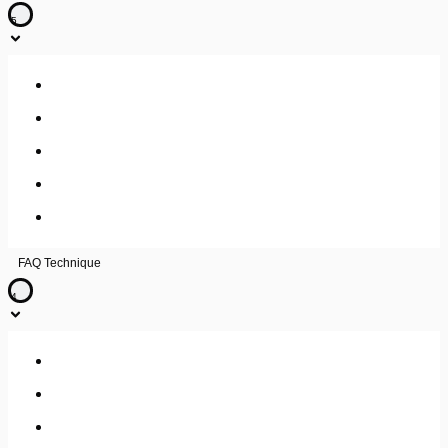
5
Consulter mes factures
Changer la dénomination sociale de votre entreprise
Changer votre RIB pour les prélèvements
Résilier un service ou un contrat
Moyens de paiement
FAQ Technique
4
Effectuer un test My Trace Route (MTR)
Fondamentaux Réseau : Filtrage, firewalling et VPN
Fondamentaux Réseau : Adressage IP/ V4