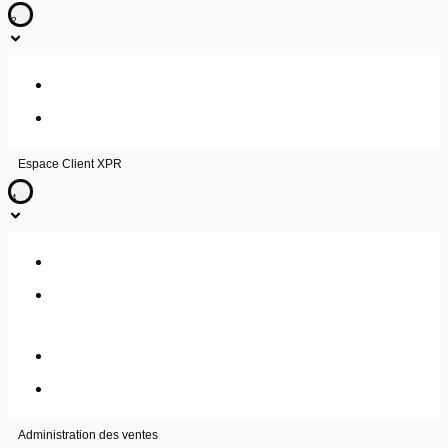
2
Comment joindre le Centre d’Expertise Client Free Pro XPR
Créer une demande d’assistance
Espace Client XPR
4
Créer un utilisateur
Mise en place de la double authentification pour votre Espace
Client XPR
Comment me connecter à mon Espace Client XPR ?
Consulter les Opérations de maintenance
Administration des ventes