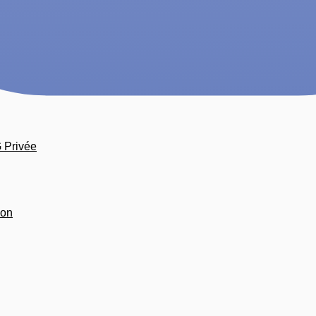
G Privée
ion