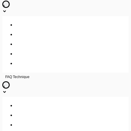
5
Consulter mes factures
Changer la dénomination sociale de votre entreprise
Changer votre RIB pour les prélèvements
Résilier un service ou un contrat
Moyens de paiement
FAQ Technique
4
Effectuer un test My Trace Route (MTR)
Fondamentaux Réseau : Filtrage, firewalling et VPN
Fondamentaux Réseau : Adressage IP/ V4