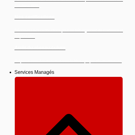
Solutions XPR.
Nos certifications
Découvrez nos certifications pour un hébergement de confiance et
responsable
Arrêt du réseau cuivre
Préparez-vous à la transition vers la fibre optique dès maintenant.
Services Managés