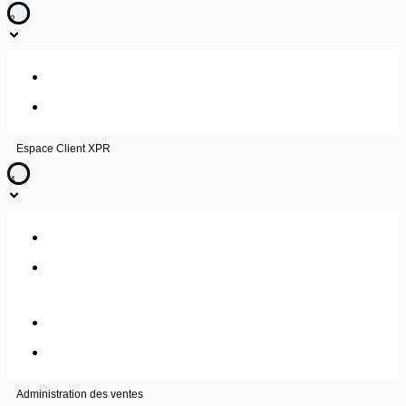
2
Comment joindre le Centre d’Expertise Client Free Pro XPR
Créer une demande d’assistance
Espace Client XPR
4
Créer un utilisateur
Mise en place de la double authentification pour votre Espace
Client XPR
Comment me connecter à mon Espace Client XPR ?
Consulter les Opérations de maintenance
Administration des ventes