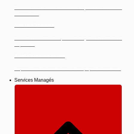
Parcourez nos cas clients et découvrez les possibilités infinies des
Solutions XPR.
Nos certifications
Découvrez nos certifications pour un hébergement de confiance et
responsable
Arrêt du réseau cuivre
Préparez-vous à la transition vers la fibre optique dès maintenant.
Services Managés