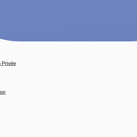
G Privée
ion