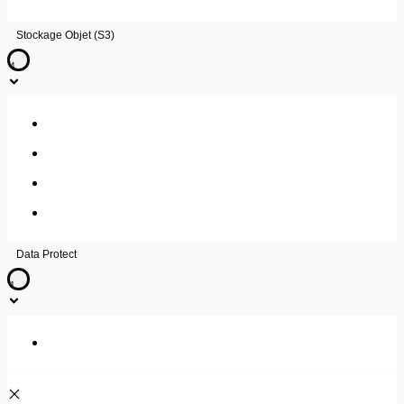
Stockage Objet (S3)
4
Description du service
Guide utilisateur
FAQ
Guide utilisateur – Veeam
Data Protect
1
Guide utilisateur