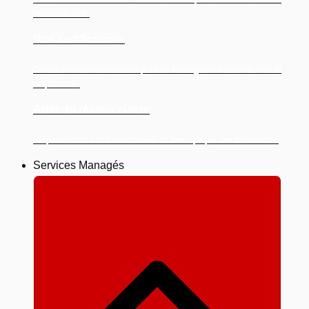
Solutions XPR.
Nos certifications
Découvrez nos certifications pour un hébergement de confiance et
responsable
Arrêt du réseau cuivre
Préparez-vous à la transition vers la fibre optique dès maintenant.
Services Managés