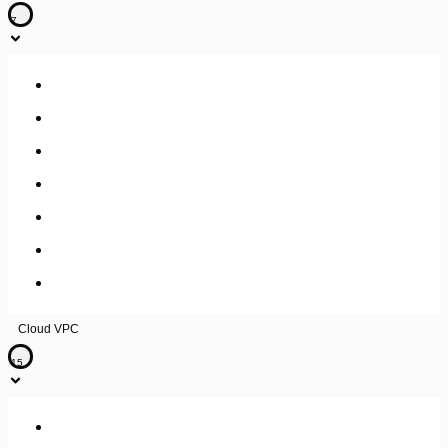
7
Accès et gestion des utilisateurs
Gestion des machines virtuelles
Protection / Migration
Sauvegarde
Métrologie
Gestion load balancing
Gestion réseau / sécurité
Cloud VPC
15
Load Balancer