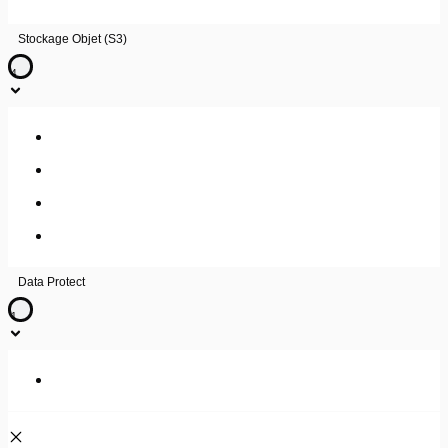
Stockage Objet (S3)
4
Description du service
Guide utilisateur
FAQ
Guide utilisateur – Veeam
Data Protect
1
Guide utilisateur