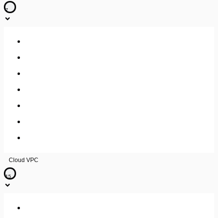
7
Accès et gestion des utilisateurs
Gestion des machines virtuelles
Protection / Migration
Sauvegarde
Métrologie
Gestion load balancing
Gestion réseau / sécurité
Cloud VPC
15
Load Balancer