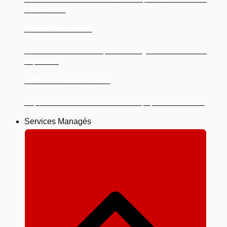
Solutions XPR.
Nos certifications
Découvrez nos certifications pour un hébergement de confiance et
responsable
Arrêt du réseau cuivre
Préparez-vous à la transition vers la fibre optique dès maintenant.
Services Managés