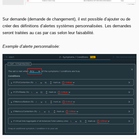
Sur demande (demande de changement), il est possible d’ajouter ou de
créer des définitions d’alertes systèmes personnalisées. Les demandes
seront traitées au cas par cas selon leur faisabilité.
Exemple d’alerte personnalisée: