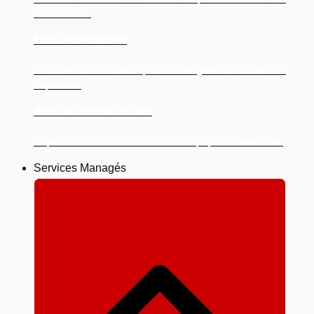
Solutions XPR.
Nos certifications
Découvrez nos certifications pour un hébergement de confiance et
responsable
Arrêt du réseau cuivre
Préparez-vous à la transition vers la fibre optique dès maintenant.
Services Managés