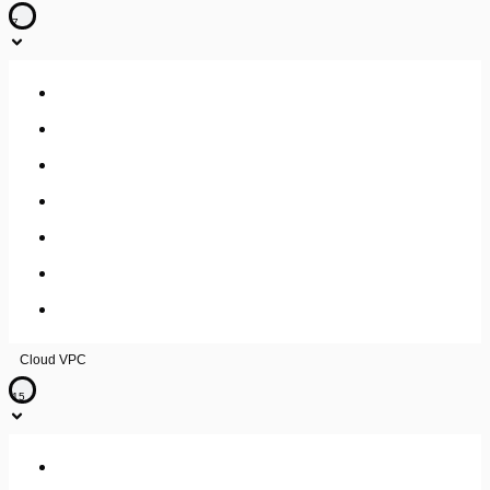
7
Accès et gestion des utilisateurs
Gestion des machines virtuelles
Protection / Migration
Sauvegarde
Métrologie
Gestion load balancing
Gestion réseau / sécurité
Cloud VPC
15
Load Balancer