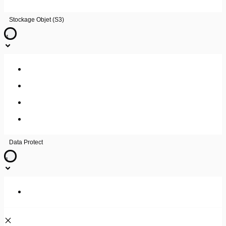
Stockage Objet (S3)
4
Description du service
Guide utilisateur
FAQ
Guide utilisateur – Veeam
Data Protect
1
Guide utilisateur