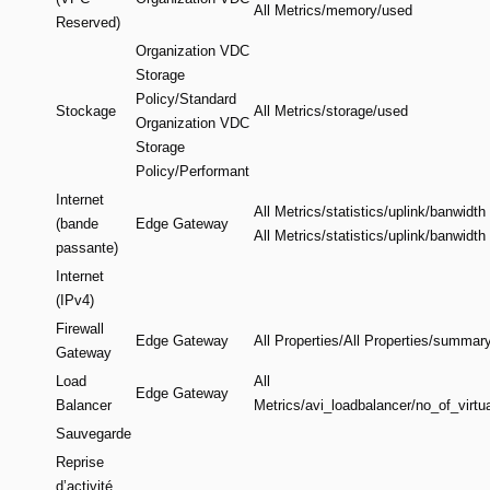
All Metrics/memory/used
Reserved)
Organization VDC
Storage
Policy/Standard
Stockage
All Metrics/storage/used
Organization VDC
Storage
Policy/Performant
Internet
All Metrics/statistics/uplink/banwidth 
(bande
Edge Gateway
All Metrics/statistics/uplink/banwidth
passante)
Internet
(IPv4)
Firewall
Edge Gateway
All Properties/All Properties/summar
Gateway
Load
All
Edge Gateway
Balancer
Metrics/avi_loadbalancer/no_of_virtu
Sauvegarde
Reprise
d’activité