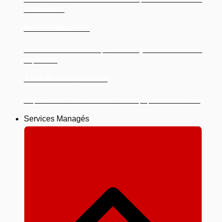
Solutions XPR.
Nos certifications
Découvrez nos certifications pour un hébergement de confiance et
responsable
Arrêt du réseau cuivre
Préparez-vous à la transition vers la fibre optique dès maintenant.
Services Managés