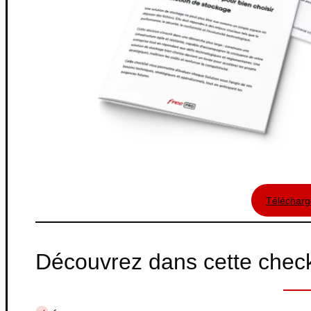
Télécharge
Découvrez dans cette check