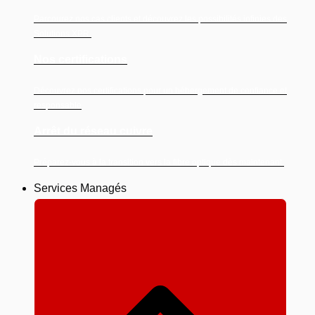
Parcourez nos cas clients et découvrez les possibilités infinies des
Solutions XPR.
Nos certifications
Découvrez nos certifications pour un hébergement de confiance et
responsable
Arrêt du réseau cuivre
Préparez-vous à la transition vers la fibre optique dès maintenant.
Services Managés