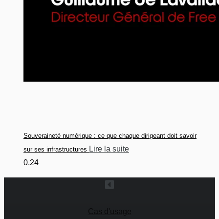
Souveraineté numérique : ce que chaque dirigeant doit savoir
Lire la suite
sur ses infrastructures
Cas d'usage