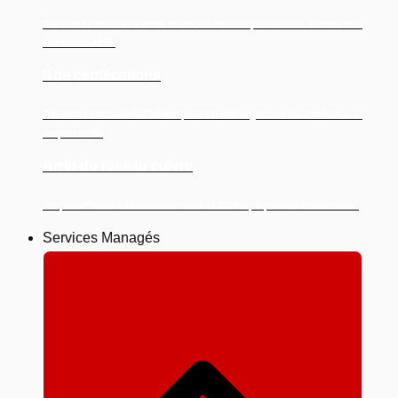
Parcourez nos cas clients et découvrez les possibilités infinies des
Solutions XPR.
Nos certifications
Découvrez nos certifications pour un hébergement de confiance et
responsable
Arrêt du réseau cuivre
Préparez-vous à la transition vers la fibre optique dès maintenant.
Services Managés