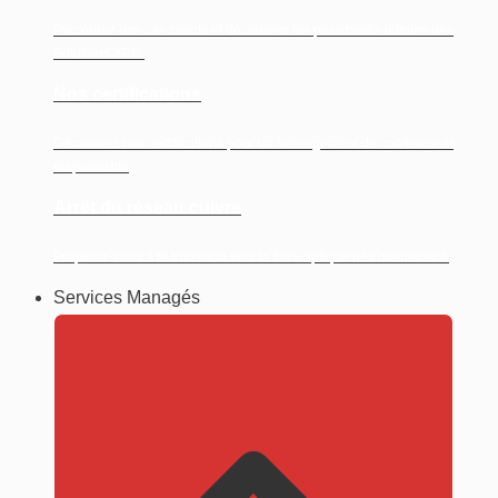
Parcourez nos cas clients et découvrez les possibilités infinies des
Solutions XPR.
Nos certifications
Découvrez nos certifications pour un hébergement de confiance et
responsable
Arrêt du réseau cuivre
Préparez-vous à la transition vers la fibre optique dès maintenant.
Services Managés